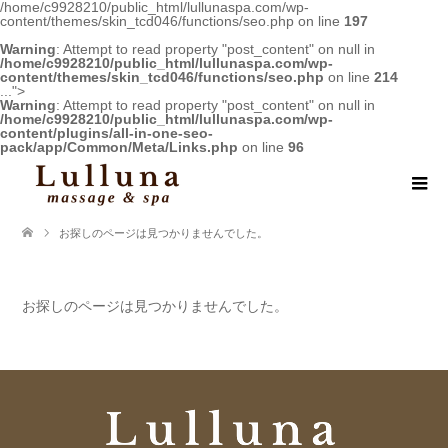
/home/c9928210/public_html/lullunaspa.com/wp-
content/themes/skin_tcd046/functions/seo.php on line
197
Warning
: Attempt to read property "post_content" on null in
/home/c9928210/public_html/lullunaspa.com/wp-
content/themes/skin_tcd046/functions/seo.php
on line
214
...">
Warning
: Attempt to read property "post_content" on null in
/home/c9928210/public_html/lullunaspa.com/wp-
content/plugins/all-in-one-seo-
pack/app/Common/Meta/Links.php
on line
96
お探しのページは見つかりませんでした。
お探しのページは見つかりませんでした。