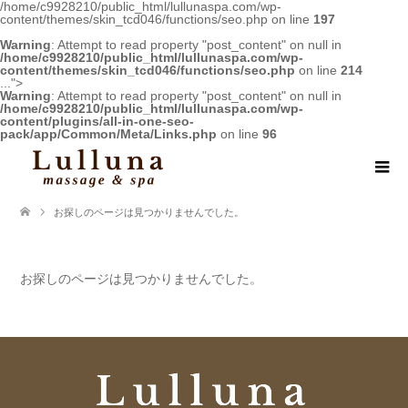
/home/c9928210/public_html/lullunaspa.com/wp-
content/themes/skin_tcd046/functions/seo.php on line
197
Warning
: Attempt to read property "post_content" on null in
/home/c9928210/public_html/lullunaspa.com/wp-
content/themes/skin_tcd046/functions/seo.php
on line
214
...">
Warning
: Attempt to read property "post_content" on null in
/home/c9928210/public_html/lullunaspa.com/wp-
content/plugins/all-in-one-seo-
pack/app/Common/Meta/Links.php
on line
96
お探しのページは見つかりませんでした。
お探しのページは見つかりませんでした。